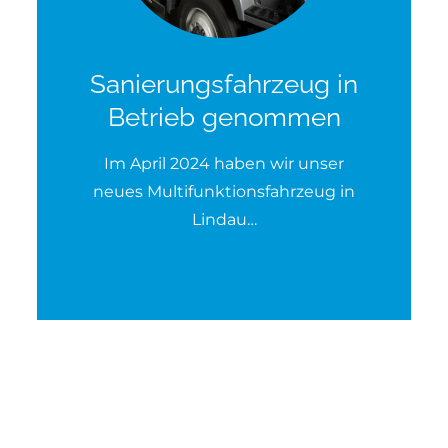
Sanierungsfahrzeug in
Betrieb genommen
Im April 2024 haben wir unser
neues Multifunktionsfahrzeug in
Lindau…