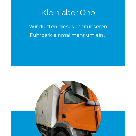
Klein aber Oho
Wir durften dieses Jahr unseren
Fuhrpark einmal mehr um ein…